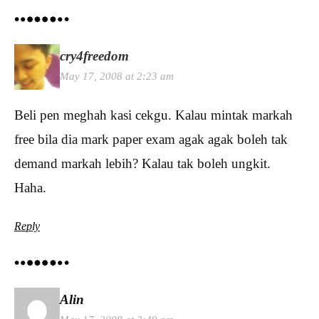
cry4freedom
May 17, 2008 at 2:23 am
Beli pen meghah kasi cekgu. Kalau mintak markah
free bila dia mark paper exam agak agak boleh tak
demand markah lebih? Kalau tak boleh ungkit.
Haha.
Reply
Alin