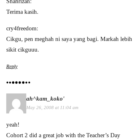
Shahrizan:
Terima kasih.
cry4freedom:
Cikgu, pen meghah ni saya yang bagi. Markah lebih
sikit cikguuu.
Reply
ah^kam_koko'
May 26, 2008 at 11:04 am
yeah!
Cohort 2 did a great job with the Teacher’s Day