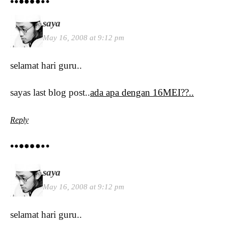
saya
May 16, 2008 at 9:12 pm
selamat hari guru..
sayas last blog post..
ada apa dengan 16MEI??..
Reply
saya
May 16, 2008 at 9:12 pm
selamat hari guru..