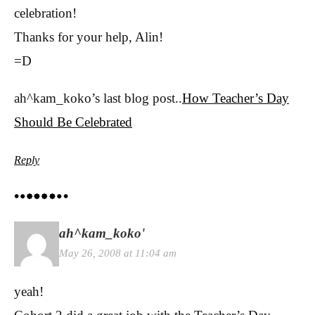
celebration!
Thanks for your help, Alin!
=D
ah^kam_koko’s last blog post..
How Teacher’s Day
Should Be Celebrated
Reply
ah^kam_koko'
May 26, 2008 at 11:04 am
yeah!