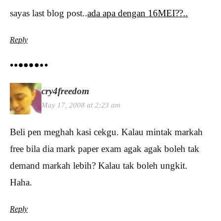
sayas last blog post..
ada apa dengan 16MEI??..
Reply
cry4freedom
May 17, 2008 at 2:23 am
Beli pen meghah kasi cekgu. Kalau mintak markah
free bila dia mark paper exam agak agak boleh tak
demand markah lebih? Kalau tak boleh ungkit.
Haha.
Reply