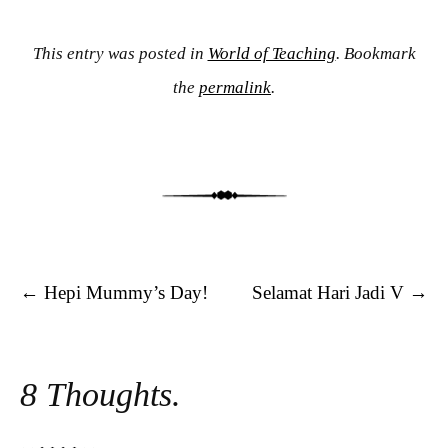
This entry was posted in
World of Teaching
. Bookmark
the
permalink
.
Post navigation
←
Hepi Mummy’s Day!
Selamat Hari Jadi V
→
8 Thoughts.