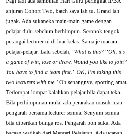
Pagi tadi ada sambutan Hari Guru peringkat IPBA
anjuran Cohort Two, batch saya lah tu. Grand lah
jugak. Ada sukaneka main-main game dengan
pelajar dulu sebelum berhimpun. Seronok tengok
perangai lecturer ni di luar kelas. Sama je macam
pelajar-pelajar. Lalu sebelah, ‘
What is this?’ ‘Oh, it’s
a game of win, lose or draw. Would you like to join?
You have to find a team first.’ ‘OK, I’m taking this
two lecturers with me.’
Oh senangnye, sporting amat.
Terlompat-lompat kalahkan pelajar bila dapat teka.
Bila perhimpunan mula, ada perarakan masuk tuan
pengarah bersama lecturer semua. Senyum semua
bila diberikan bunga ros. Pengarah pon suka. Ada
bacaan watikah dari Menteri Pelajaran. Ada ucapan