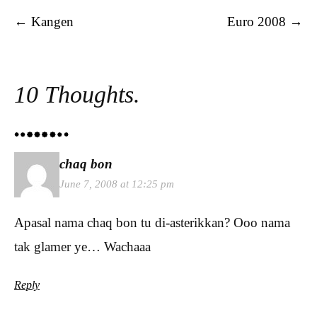
Post navigation
←
Kangen
Euro 2008
→
10 Thoughts.
chaq bon
June 7, 2008 at 12:25 pm
Apasal nama chaq bon tu di-asterikkan? Ooo nama
tak glamer ye… Wachaaa
Reply