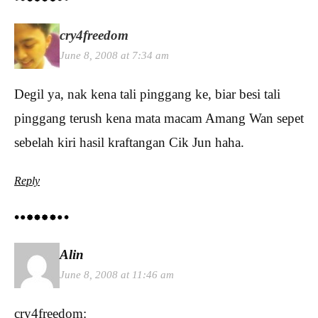
cry4freedom
June 8, 2008 at 7:34 am
Degil ya, nak kena tali pinggang ke, biar besi tali
pinggang terush kena mata macam Amang Wan sepet
sebelah kiri hasil kraftangan Cik Jun haha.
Reply
Alin
June 8, 2008 at 11:46 am
cry4freedom: