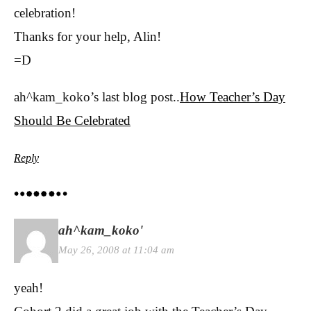
celebration!
Thanks for your help, Alin!
=D
ah^kam_koko’s last blog post..
How Teacher’s Day
Should Be Celebrated
Reply
ah^kam_koko'
May 26, 2008 at 11:04 am
yeah!