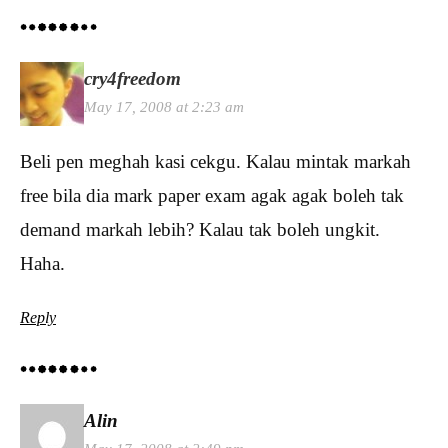
cry4freedom
May 17, 2008 at 2:23 am
Beli pen meghah kasi cekgu. Kalau mintak markah
free bila dia mark paper exam agak agak boleh tak
demand markah lebih? Kalau tak boleh ungkit.
Haha.
Reply
Alin