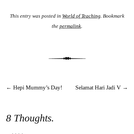
This entry was posted in
World of Teaching
. Bookmark
the
permalink
.
Post navigation
←
Hepi Mummy’s Day!
Selamat Hari Jadi V
→
8 Thoughts.