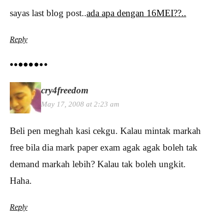
sayas last blog post..
ada apa dengan 16MEI??..
Reply
cry4freedom
May 17, 2008 at 2:23 am
Beli pen meghah kasi cekgu. Kalau mintak markah
free bila dia mark paper exam agak agak boleh tak
demand markah lebih? Kalau tak boleh ungkit.
Haha.
Reply