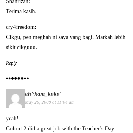
Shahrizan:
Terima kasih.
cry4freedom:
Cikgu, pen meghah ni saya yang bagi. Markah lebih
sikit cikguuu.
Reply
ah^kam_koko'
May 26, 2008 at 11:04 am
yeah!
Cohort 2 did a great job with the Teacher’s Day