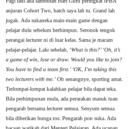
Pagi tadi ada sambutan Hari Guru peringkat IPBA
anjuran Cohort Two, batch saya lah tu. Grand lah
jugak. Ada sukaneka main-main game dengan
pelajar dulu sebelum berhimpun. Seronok tengok
perangai lecturer ni di luar kelas. Sama je macam
pelajar-pelajar. Lalu sebelah, ‘
What is this?’ ‘Oh, it’s
a game of win, lose or draw. Would you like to join?
You have to find a team first.’ ‘OK, I’m taking this
two lecturers with me.’
Oh senangnye, sporting amat.
Terlompat-lompat kalahkan pelajar bila dapat teka.
Bila perhimpunan mula, ada perarakan masuk tuan
pengarah bersama lecturer semua. Senyum semua
bila diberikan bunga ros. Pengarah pon suka. Ada
bacaan watikah dari Menteri Pelajaran. Ada ucapan