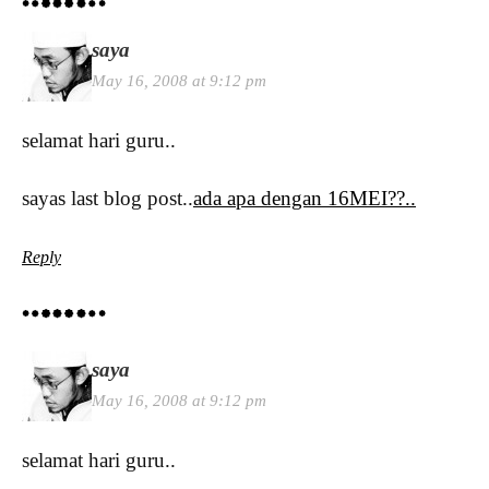
saya
May 16, 2008 at 9:12 pm
selamat hari guru..
sayas last blog post..
ada apa dengan 16MEI??..
Reply
saya
May 16, 2008 at 9:12 pm
selamat hari guru..