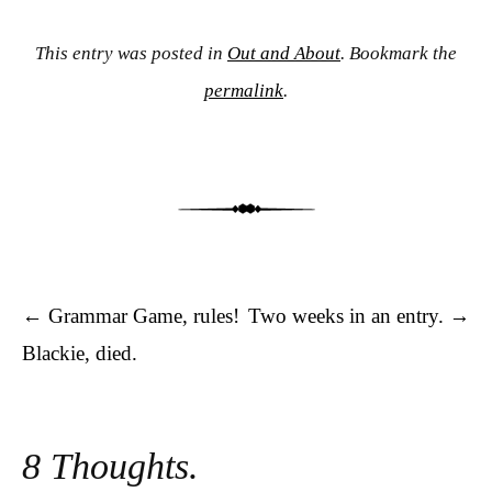
This entry was posted in
Out and About
. Bookmark the
permalink
.
Post navigation
←
Grammar Game, rules!
Two weeks in an entry.
→
Blackie, died.
8 Thoughts.